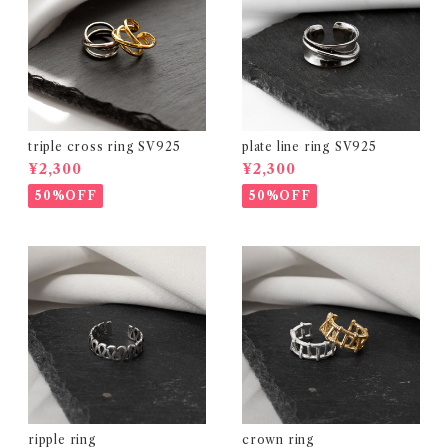
triple cross ring SV925
plate line ring SV925
¥2,300
¥2,300
50%OFF
50%OFF
ripple ring
crown ring