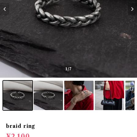
1
/7
braid ring
¥2,100