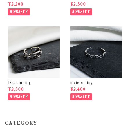
¥2,200
¥2,300
50%OFF
50%OFF
D.chain ring
meteor ring
¥2,500
¥2,400
50%OFF
50%OFF
CATEGORY