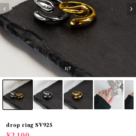
1
/7
drop ring SV925
¥2,100