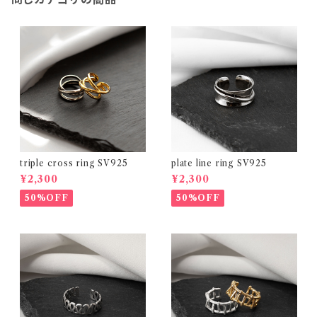
triple cross ring SV925
plate line ring SV925
¥2,300
¥2,300
50%OFF
50%OFF