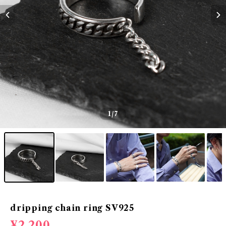
1
/7
dripping chain ring SV925
¥2,200