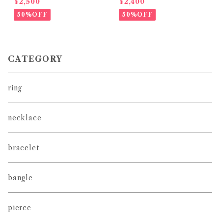
¥2,500
¥2,400
50%OFF
50%OFF
CATEGORY
ring
necklace
bracelet
bangle
pierce