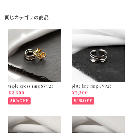
同じカテゴリの商品
triple cross ring SV925
plate line ring SV925
¥2,300
¥2,300
50%OFF
50%OFF