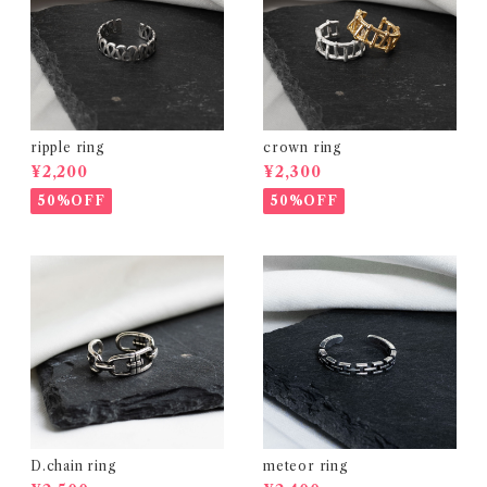
ripple ring
crown ring
¥2,200
¥2,300
50%OFF
50%OFF
D.chain ring
meteor ring