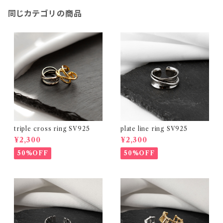
同じカテゴリの商品
triple cross ring SV925
plate line ring SV925
¥2,300
¥2,300
50%OFF
50%OFF