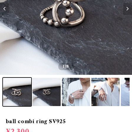
1
/8
ball combi ring SV925
¥2,300