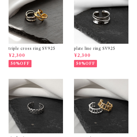
triple cross ring SV925
plate line ring SV925
¥2,300
¥2,300
50%OFF
50%OFF