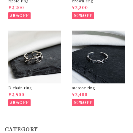
ripple ring
crown ring
¥2,200
¥2,300
50%OFF
50%OFF
D.chain ring
meteor ring
¥2,500
¥2,400
50%OFF
50%OFF
CATEGORY