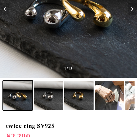
1
/13
twice ring SV925
¥2,200