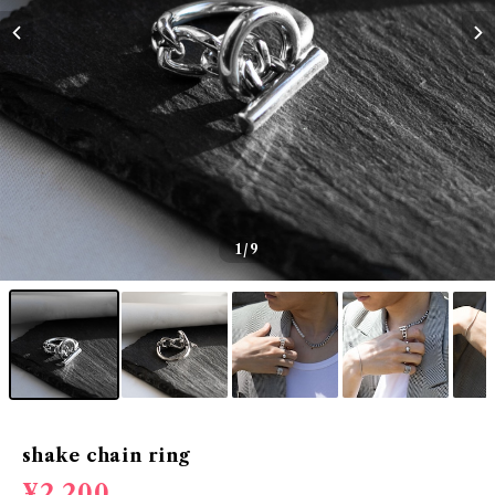
1
/9
shake chain ring
¥2,200