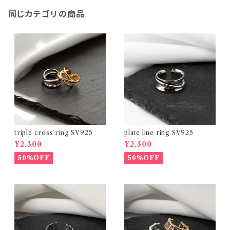
同じカテゴリの商品
triple cross ring SV925
plate line ring SV925
¥2,300
¥2,300
50%OFF
50%OFF